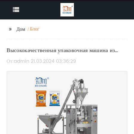
Блог
Дом
Высококачественная упаковочная машина из
стальной ленты - оптовый производитель и
От:admin 21.03.2024 03:36:29
поставщик в Китае