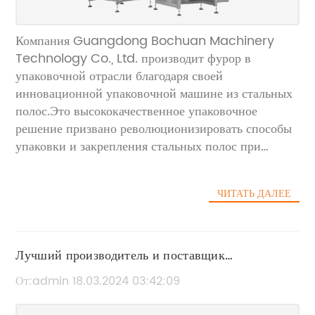
Компания Guangdong Bochuan Machinery
Technology Co., Ltd. производит фурор в
упаковочной отрасли благодаря своей
инновационной упаковочной машине из стальных
полос.Это высококачественное упаковочное
решение призвано революционизировать способы
упаковки и закрепления стальных полос при
транспортировке и хранении.Являясь ведущим
производителем, поставщиком и заводом в Китае,
ЧИТАТЬ ДАЛЕЕ
компания разработала современное оборудование,
обеспечивающее высочайшее качество и
надежность.Благодаря своим передовым функциям
и передовым технологиям упаковочная машина из
Лучший производитель и поставщик
стальных лент способна по-новому определить
упаковочных машин для гравия в Китае -
От:admin 18.03.2024 03:42:09
процесс упаковки в различных отраслях.
оптовая заводская цена
Упаковочная машина из стальных лент является